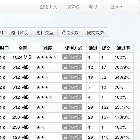
图论工具
演草纸
帮助
登录
制
题目难度
题目类型
通过次数
提交次数
时间
空间
难度
评测方式
通过
提交
通过率
1 s
1024 MiB
★★★★☆
简单对比
1
1
100%
1 s
512 MiB
★★
简单对比
12
17
70.59%
1 s
512 MiB
★★☆
简单对比
18
52
34.62%
2 s
512 MiB
★★★
简单对比
7
10
70%
4 s
512 MiB
★★★☆
简单对比
4
4
100%
1 s
512 MiB
★★
简单对比
29
122
23.77%
1 s
256 MiB
★★
简单对比
28
157
17.83%
1 s
256 MiB
★☆
简单对比
1
1
100%
1 s
128 MiB
★★
简单对比
26
110
23.64%