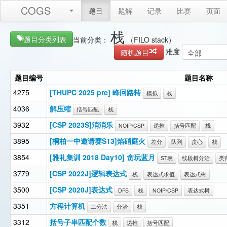
COGS
题目
题解
记录
比赛
页面
栈
题目分类列表
当前分类：
（FILO stack）
难度
随机题目
题目编号
题目名称
4275
[THUPC 2025 pre] 峰回路转
模拟
栈
4036
解压缩
括号匹配
栈
3932
[CSP 2023S]消消乐
NOIP/CSP
递推
括号匹配
栈
3895
[桐柏一中邀请赛S13]焰硝庭火
差分
队列
贪心
栈
3854
[雅礼集训 2018 Day10] 贪玩蓝月
ST表
线段树分治
类
3779
[CSP 2022J]逻辑表达式
栈
表达式求值
表达式树
3500
[CSP 2020J]表达式
DFS
栈
NOIP/CSP
表达式树
3351
方程计算机
二分法
分治
栈
3312
括号子串匹配个数
栈
递推
括号匹配