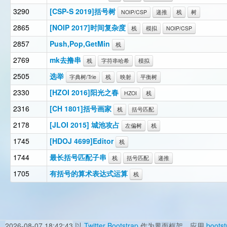
3290
[CSP-S 2019]括号树
NOIP/CSP
递推
栈
树
2865
[NOIP 2017]时间复杂度
栈
模拟
NOIP/CSP
2857
Push,Pop,GetMin
栈
2769
mk去撸串
栈
字符串哈希
模拟
2505
选举
字典树/Trie
栈
映射
平衡树
2330
[HZOI 2016]阳光之春
HZOI
栈
2316
[CH 1801]括号画家
栈
括号匹配
2178
[JLOI 2015] 城池攻占
左偏树
栈
1745
[HDOJ 4699]Editor
栈
1744
最长括号匹配子串
栈
括号匹配
递推
1705
有括号的算术表达式运算
栈
2026-08-07 18:42:43
以
Twitter Bootstrap
作为界面框架，应用
bootst