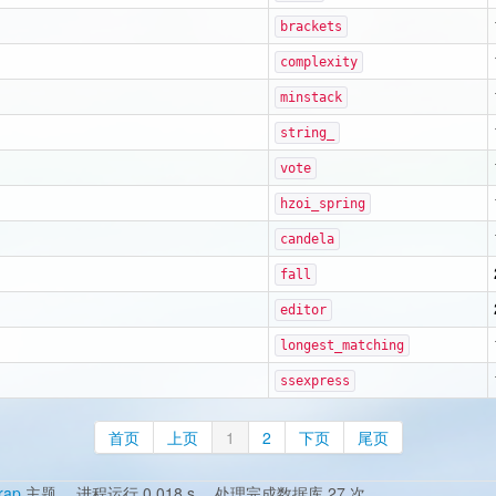
brackets
complexity
minstack
string_
vote
hzoi_spring
candela
fall
editor
longest_matching
ssexpress
首页
上页
1
2
下页
尾页
rap
主题。 进程运行 0.018 s ，处理完成数据库 27 次。