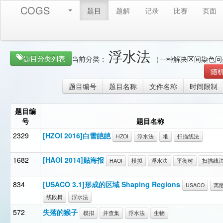
COGS
题目
题解
记录
比赛
页面
浮水法
题目分类列表
当前分类：
（一种解决区间染色问
随
题目编号
题目名称
文件名称
时间限制
题目编
号
题目名称
2329
[HZOI 2016]白雪皑皑
HZOI
浮水法
堆
扫描线法
1682
[HAOI 2014]贴海报
HAOI
模拟
浮水法
平衡树
扫描线
834
[USACO 3.1]形成的区域 Shaping Regions
USACO
离
线段树
浮水法
572
失落的猴子
模拟
并查集
浮水法
生物