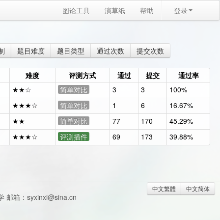
图论工具
演草纸
帮助
登录
制
题目难度
题目类型
通过次数
提交次数
难度
评测方式
通过
提交
通过率
★★☆
简单对比
3
3
100%
★★★☆
简单对比
1
6
16.67%
★★
简单对比
77
170
45.29%
★★★☆
评测插件
69
173
39.88%
中文繁體
中文简体
syxinxi@sina.cn