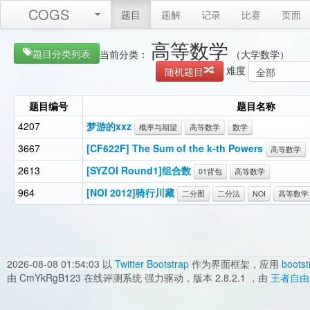
COGS
题目
题解
记录
比赛
页面
高等数学
题目分类列表
当前分类：
（大学数学）
难度
随机题目
题目编号
题目名称
4207
梦游的xxz
概率与期望
高等数学
数学
3667
[CF622F] The Sum of the k-th Powers
高等数学
2613
[SYZOI Round1]组合数
01背包
高等数学
964
[NOI 2012]骑行川藏
二分图
二分法
NOI
高等数学
2026-08-08 01:54:03
以
Twitter Bootstrap
作为界面框架，应用
bootst
由 CmYkRgB123 在线评测系统 强力驱动，版本 2.8.2.1 ，由
王者自由