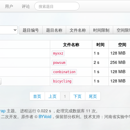
用户
评论
题目编号
题目名称
文件名称
时间限制
空间限
文件名称
时间
空间
1 s
128 MiB
myxxz
2 s
256 MiB
powsum
1 s
128 MiB
conbination
1 s
128 MiB
bicycling
首页
上页
1
下页
尾页
rap
主题。 进程运行 0.022 s ，处理完成数据库 11 次。
二次开发。原作者 ©
BYVoid
，保留部分权利。技术支持：河南省实验中学 邮箱：