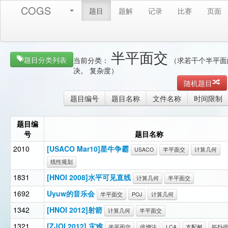
COGS
题目
题解
记录
比赛
页面
半平面交
题目分类列表
当前分类：
（求若干个半平面的
决。 复杂度）
随机题目
题目编号
题目名称
文件名称
时间限制
题目编
号
题目名称
2010
[USACO Mar10]星牛争霸
USACO
半平面交
计算几何
线性规划
1831
[HNOI 2008]水平可见直线
计算几何
半平面交
1692
Uyuw的音乐会
半平面交
POJ
计算几何
1342
[HNOI 2012]射箭
计算几何
半平面交
1321
[ZJOI 2012] 灾难
半平面交
倍增法
LCA
支配树
拓扑