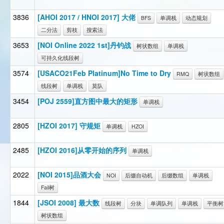
3836
[AHOI 2017 / HNOI 2017] 大佬
BFS
单调栈
动态规划
二分法
剪枝
搜索法
3653
[NOI Online 2022 1st]丹钓战
树状数组
单调栈
可持久化线段树
3574
[USACO21Feb Platinum]No Time to Dry
RMQ
树状数组
线段树
单调栈
莫队
3454
[POJ 2559]直方图中最大的矩形
单调栈
2805
[HZOI 2017] 守规矩
单调栈
HZOI
2485
[HZOI 2016]从零开始的序列
单调栈
2022
[NOI 2015]品酒大会
NOI
后缀自动机
后缀数组
单调栈
Fail树
1844
[JSOI 2008] 最大数
线段树
分块
单调队列
单调栈
平衡树
树状数组