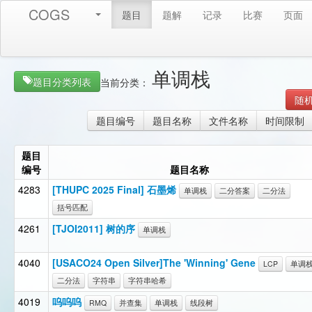
COGS
题目
题解
记录
比赛
页面
单调栈
题目分类列表
当前分类：
随
题目编号
题目名称
文件名称
时间限制
题目
编号
题目名称
4283
[THUPC 2025 Final] 石墨烯
单调栈
二分答案
二分法
括号匹配
4261
[TJOI2011] 树的序
单调栈
4040
[USACO24 Open Silver]The 'Winning' Gene
LCP
单调
二分法
字符串
字符串哈希
4019
呜呜呜
RMQ
并查集
单调栈
线段树