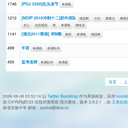
1746
[POJ 3250]乱头发节
单调栈
1212
[NOIP 2010冲刺十二]奶牛排队
线段树
分治
搜索法
稀疏
贪心
动态规划
堆
单调栈
网络流
1141
[湖北2011寒假] 求M数
模拟
单调栈
线段树
499
牛宫
单调栈
单调队列
450
监考老师
单调队列
单调栈
首页
上
2026-08-08 03:52:16
以
Twitter Bootstrap
作为界面框架，应用
bootst
由 CmYkRgB123 在线评测系统 强力驱动，版本 2.8.2.1 ，由
王者自由
南省实验中学 邮箱：syxinxi@sina.cn