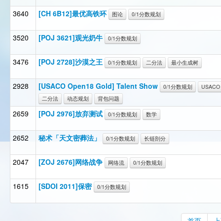
3640
[CH 6B12]最优高铁环
图论
0/1分数规划
3520
[POJ 3621]观光奶牛
0/1分数规划
3476
[POJ 2728]沙漠之王
0/1分数规划
二分法
最小生成树
2928
[USACO Open18 Gold] Talent Show
0/1分数规划
USACO
二分法
动态规划
背包问题
2659
[POJ 2976]放弃测试
0/1分数规划
数学
2652
秘术「天文密葬法」
0/1分数规划
长链剖分
2047
[ZOJ 2676]网络战争
网络流
0/1分数规划
1615
[SDOI 2011]保密
0/1分数规划
首页
上