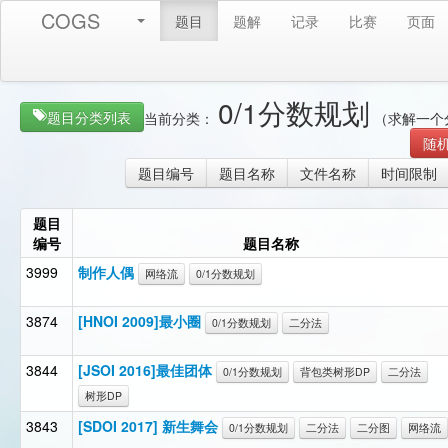
COGS
题目
题解
记录
比赛
页面
0/1分数规划
题目分类列表
当前分类：
（求解一个
随
题目编号
题目名称
文件名称
时间限制
题目
编号
题目名称
3999
制作人偶
网络流
0/1分数规划
3874
[HNOI 2009]最小圈
0/1分数规划
二分法
3844
[JSOI 2016]最佳团体
0/1分数规划
背包类树形DP
二分法
树形DP
3843
[SDOI 2017] 新生舞会
0/1分数规划
二分法
二分图
网络流