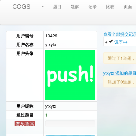
COGS
题目
题解
记录
比赛
页面
查看全部提交记
用户编号
10429
+
偏序++
用户名称
ytxytx
用户头像
通过了
1
道题，
ytxytx 添加的题目
添加了
0
道题，
用户昵称
ytxytx
通过题目
1
普及/提高